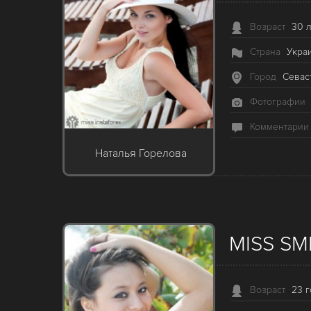
Возраст
30 л
Страна
Укра
Город
Севас
Фотографии
Комментарии
Наталья Горелова
MISS SM
Возраст
23 г