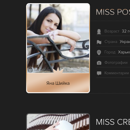
MISS PO
Возраст
32 г
Страна
Укра
Город
Харьк
Фотографии
Комментарии
Яна Шийка
MISS CR