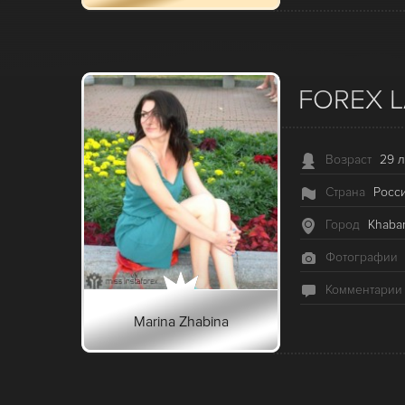
FOREX 
Возраст
29 л
Страна
Росс
Город
Khaba
Фотографии
Комментарии
Marina Zhabina