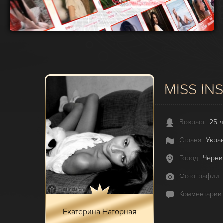
MISS INS
Возраст
25 л
Страна
Укра
Город
Черни
Фотографии
Комментарии
Екатерина Нагорная