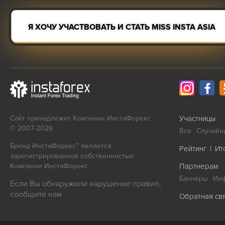
Я ХОЧУ УЧАСТВОВАТЬ И СТАТЬ MISS INSTA ASIA
Сайт принадлежит Компании ИнстаФорекс
Участницы
© 2007-2026
Все
Случайн
Бренд ИнстаФорекс™ является
Рейтинг
|
Ит
зарегистрированной собственностью
Компании ИнстаФорекс
Партнерам
Баннеры
Ин
Если Вы обнаружили нарушение правил,
сообщите нам
Обратная св