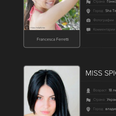
Страна
Гонк
Город
Sha Ti
Фотографии
Комментарии
Francesca Ferretti
MISS SP
Возраст
18 л
Страна
Укра
Город
влади