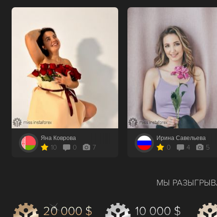
Яна Коврова
Ирина Савельева
10
0
7
0
4
5
МЫ РАЗЫГРЫВ
20 000 $
10 000 $