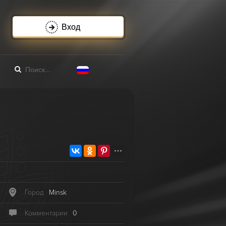
Вход
и
Город
Minsk
Комментарии
0