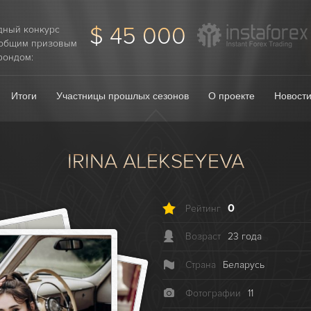
$ 45 000
дный конкурс
 общим призовым
фондом:
Итоги
Участницы прошлых сезонов
О проекте
Новост
IRINA ALEKSEYEVA
0
Рейтинг
Возраст
23 года
Страна
Беларусь
Фотографии
11