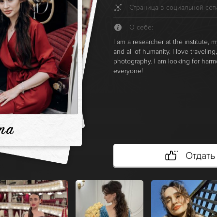
Страница в социальной се
О себе:
I am a researcher at the institute,
and all of humanity. I love traveling
photography. I am looking for harmo
everyone!
ina
Отдать