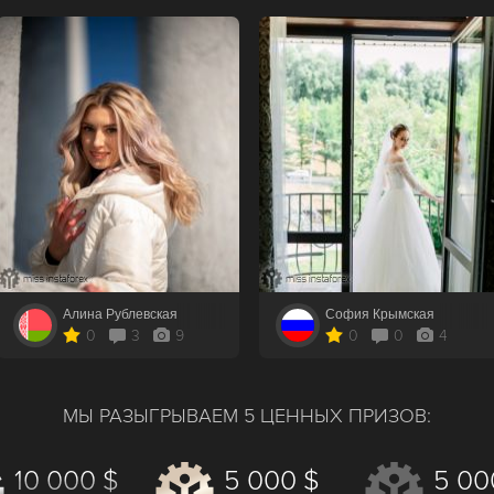
ая
София Крымская
Влада Вла
9
0
0
4
0
МЫ РАЗЫГРЫВАЕМ 5 ЦЕННЫХ ПРИЗОВ:
10 000 $
5 000 $
5 00