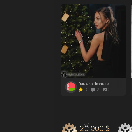
Эльвира Чваркова
Алина Рублевск
0
2
3
0
3
20 000 $