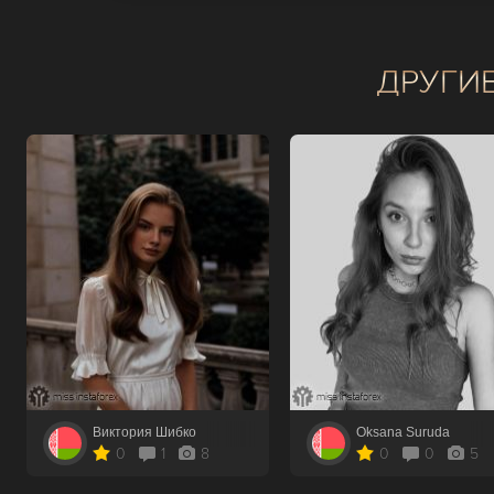
ДРУГИ
Виктория Шибко
Oksana Suruda
0
1
8
0
0
5