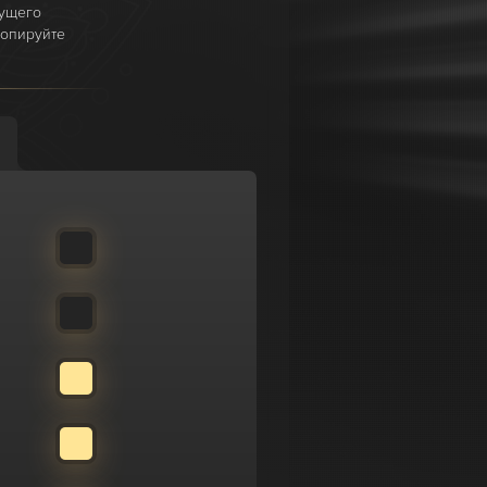
дущего
копируйте