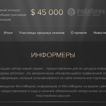
$ 45 000
дный конкурс
 общим призовым
фондом:
Итоги
Участницы прошлых сезонов
О проекте
Новост
ИНФОРМЕРЫ
ельцам сайтов новый сервис - предоставление для их ресурса инф
ормер (informer) - это автоматически обновляющийся графический э
нформации, который устанавливается на сайте клиента или партнер
мещение ИнстаФорекс информеров от ИнстаФорекс на вашем сайте
 предоставляемого кода и наличия обязательной гиперссылки на сай
miss-instaforex-asia.com