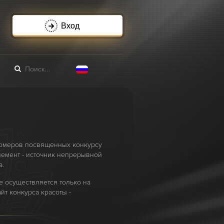
Вход
и
ормеров посвященных конкурсу
лемент - источник непрерывной
а.
 осуществляется только на
т конкурса красоты -