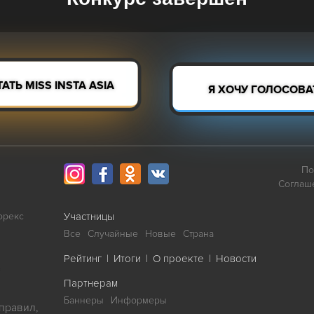
АТЬ MISS INSTA ASIA
Я ХОЧУ ГОЛОСОВАТ
По
Соглаш
орекс
Участницы
Все
Случайные
Новые
Страна
Рейтинг
|
Итоги
|
О проекте
|
Новости
ю
Партнерам
Баннеры
Информеры
правил,