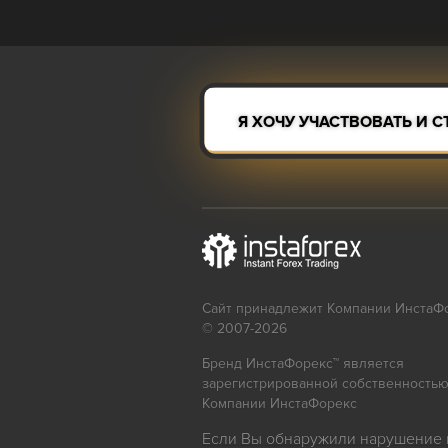
Я ХОЧУ УЧАСТВОВАТЬ И СТ
Сайт принадлежит Компании ИнстаФ
© 2007-2026
Бренд ИнстаФорекс™ является
зарегистрированной собственность
Компании ИнстаФорекс
Если Вы обнаружили нарушение 