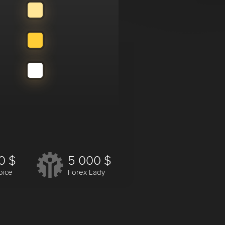
0 $
5 000 $
oice
Forex Lady